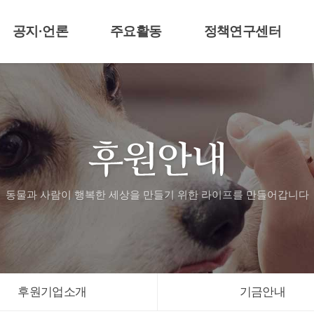
공지·언론
주요활동
정책연구센터
공지 및 보도자료
라이프티비
센터알림
언론기사
애니멀봐
3677 동물구조대
활동자료
입양신청
동물과 사람이 행복한 세상을 만들기 위한
라이프를 만들어갑니다
후원기업소개
기금안내