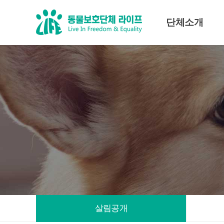
단체소개
미션·비전
조직도
대표인사말
임원진
살림공개