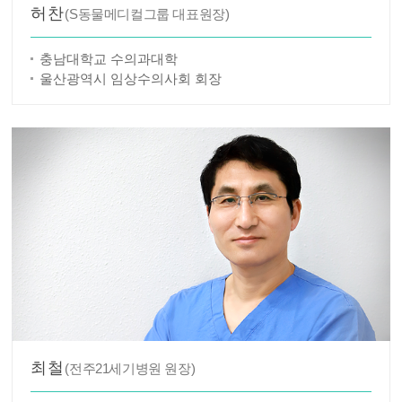
허찬
(S동물메디컬그룹 대표원장)
충남대학교 수의과대학
울산광역시 임상수의사회 회장
최철
(전주21세기병원 원장)