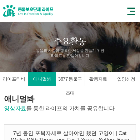
동물과 사람이 행복한 세상을 만들기 위한
라이프를 만들어갑니다
라이프티비
애니멀봐
3677 동물구
활동자료
입양신청
조대
애니멀봐
영상자료
를 통한 라이프의 가치를 공유합니다.
7년 동안 포복자세로 살아야만 했던 고양이 | Cat
Walks With Three-Legs For 7 Years.. Suffers Even