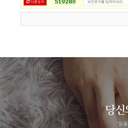
다른숫자
“
동물