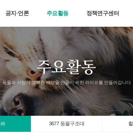
공지·언론
주요활동
정책연구센터
공지 및 보도자료
라이프티비
센터알림
언론기사
애니멀봐
3677 동물구조대
활동자료
입양신청
동물과 사람이 행복한 세상을 만들기 위한
라이프를 만들어갑니다
멀봐
3677 동물구조대