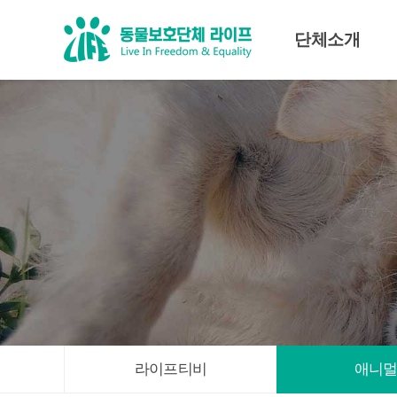
단체소개
미션·비전
조직도
대표인사말
임원진
라이프티비
애니