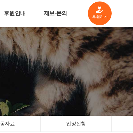
후원안내
제보·문의
후원하기
살림공개
제보·문의
후원기업소개
기금안내
관련자료
활동자료
입양신청