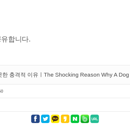
공유합니다.
유ㅣThe Shocking Reason Why A Dog From A
60