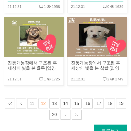
완료]
완료]
21.12.31
1
1958
21.12.31
0
1639
진돗개농장에서 구조된 후
진돗개농장에서 구조된 후
세상의 빛을 본 율무 [입양
세상의 빛을 본 찹쌀 [입양
완료]
완료]
21.12.31
1
1725
21.12.31
2
2749
11
12
13
14
15
16
17
18
19
20