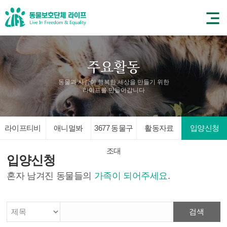
동물과 사람이 행복한 세상을 만들기 위한
라이프를 만들어갑니다
라이프티비
애니멀봐
3677 동물구
활동자료
입양신청
조대
입양신청
혼자 남겨진 동물들의
가족이 되어주세요
.
검색