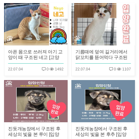
아픈 몸으로 쓰러져 아기 고
기름때에 덮여 길거리에서
양이 때 구조된 네고 [고양
닭꼬치를 뜯어먹다 구조된
이별]
나물이 [입양 완료]
22.07.04
0
1492
22.07.04
0
1107
진돗개농장에서 구조된 후
진돗개농장에서 구조된 후
세상의 빛을 본 루이 [입양
세상의 빛을 본 후추 [입양